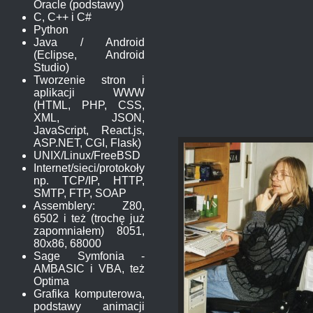
Oracle (podstawy)
C, C++ i C#
Python
Java / Android
(Eclipse, Android
Studio)
Tworzenie stron i
aplikacji WWW
(HTML, PHP, CSS,
XML, JSON,
JavaScript, React.js,
ASP.NET, CGI, Flask)
UNIX/Linux/FreeBSD
Internet/sieci/protokoły
np. TCP/IP, HTTP,
SMTP, FTP, SOAP
Assemblery: Z80,
6502 i też (trochę już
zapomniałem) 8051,
80x86, 68000
Sage Symfonia -
AMBASIC i VBA, też
Optima
Grafika komputerowa,
podstawy animacji