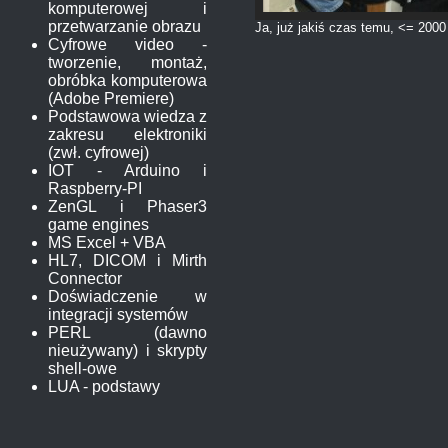
komputerowej i
przetwarzanie obrazu
Ja, już jakiś czas temu, <= 2000
Cyfrowe video -
tworzenie, montaż,
obróbka komputerowa
(Adobe Premiere)
Podstawowa wiedza z
zakresu elektroniki
(zwł. cyfrowej)
IOT - Arduino i
Raspberry-PI
ZenGL i Phaser3
game engines
MS Excel + VBA
HL7, DICOM i Mirth
Connector
Doświadczenie w
integracji systemów
PERL (dawno
nieużywany) i skrypty
shell-owe
LUA - podstawy